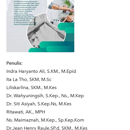
Penulis:
Indra Haryanto Ali, S.KM., M.Epid
Ita La Tho, SKM, M.Sc
Liliskarlina, SKM., M.Kes
Dr. Wahyuningsih, S.Kep., Ns., M.Kep
Dr. Siti Asiyah, S.Kep.Ns, M.Kes
Ritawati, AK., MPH
Ns. Maimaznah, M.Kep., Sp.Kep.Kom
Dr.Jean Henry Raule,SP.d, SKM., M.Kes