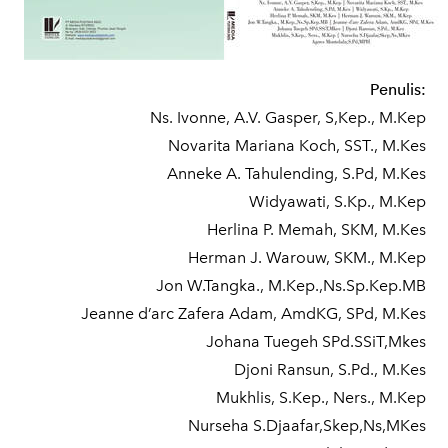
Penulis:
Ns. Ivonne, A.V. Gasper, S,Kep., M.Kep
Novarita Mariana Koch, SST., M.Kes
Anneke A. Tahulending, S.Pd, M.Kes
Widyawati, S.Kp., M.Kep
Herlina P. Memah, SKM, M.Kes
Herman J. Warouw, SKM., M.Kep
Jon W.Tangka., M.Kep.,Ns.Sp.Kep.MB
Jeanne d’arc Zafera Adam, AmdKG, SPd, M.Kes
Johana Tuegeh SPd.SSiT,Mkes
Djoni Ransun, S.Pd., M.Kes
Mukhlis, S.Kep., Ners., M.Kep
Nurseha S.Djaafar,Skep,Ns,MKes