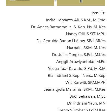
Penulis:
Indra Haryanto Ali, S.KM., M.Epid
Dr. Agnes Batmomolin, S. Kep. Ns. M. Kes
Nancy Olii, S.SiT. MPH
Dr. Getruida Banon H Alow, SPd. MKes
Nurbaiti, SKM, M. Kes
Dr. Juliet Tangka, S.Pd., M.Kes
Anggit Aruwiyantoko, M.Pd
Yozua Toar Kawatu, S.Pd, M.K.M
Ria Indriani S.Kep., Ners., M.Kep
Witi Karwiti, SKM.MPH
Jeana Lydia Maramis, SKM., M.Kes
Budi Setiawan, M.Sc
Dr. Indriani Yauri, MN
Henry S. Imbar,S.Pd,M.Kes