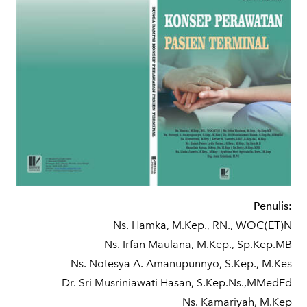
Penulis:
Ns. Hamka, M.Kep., RN., WOC(ET)N
Ns. Irfan Maulana, M.Kep., Sp.Kep.MB
Ns. Notesya A. Amanupunnyo, S.Kep., M.Kes
Dr. Sri Musriniawati Hasan, S.Kep.Ns.,MMedEd
Ns. Kamariyah, M.Kep