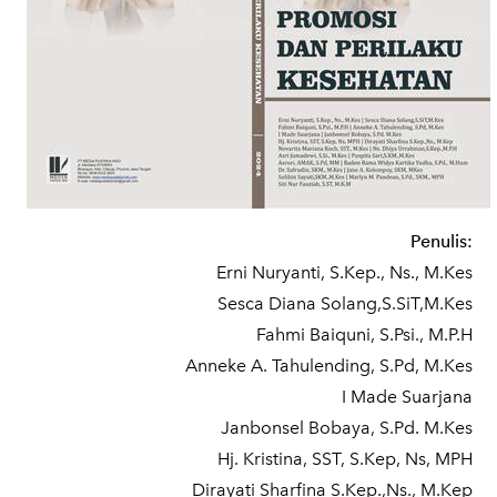
Penulis:
Erni Nuryanti, S.Kep., Ns., M.Kes
Sesca Diana Solang,S.SiT,M.Kes
Fahmi Baiquni, S.Psi., M.P.H
Anneke A. Tahulending, S.Pd, M.Kes
I Made Suarjana
Janbonsel Bobaya, S.Pd. M.Kes
Hj. Kristina, SST, S.Kep, Ns, MPH
Dirayati Sharfina S.Kep.,Ns., M.Kep