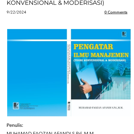
KONVENSIONAL & MODERISASI)
9/22/2024
0 Comments
Penulis:
MUHAMAD FAOZAN AFANDI S.Pd.,M.M.