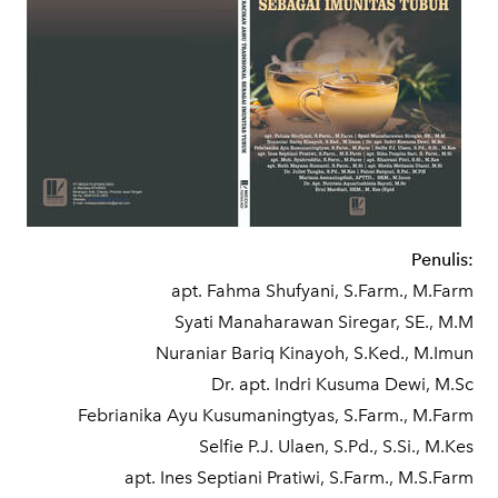
Penulis:
apt. Fahma Shufyani, S.Farm., M.Farm
Syati Manaharawan Siregar, SE., M.M
Nuraniar Bariq Kinayoh, S.Ked., M.Imun
Dr. apt. Indri Kusuma Dewi, M.Sc
Febrianika Ayu Kusumaningtyas, S.Farm., M.Farm
Selfie P.J. Ulaen, S.Pd., S.Si., M.Kes
apt. Ines Septiani Pratiwi, S.Farm., M.S.Farm