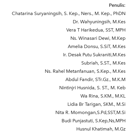
Penulis:
Chatarina Suryaningsih, S. Kep., Ners., M. Kep., PhDN
Dr. Wahyuningsih, M.Kes
Vera T Harikedua, SST, MPH
Ns. Winasari Dewi, M.Kep
Amelia Donsu, S.SiT, M.Kes
Ir. Desak Putu Sukraniti,M.Kes
Subriah, S.ST., M.Kes
Ns. Rahel Metanfanuan, S.Kep., M.Kes
Abdul Fandir, STr.Gz., M.K.M
Nintinjri Husnida, S. ST., M. Keb
Wa Rina, S.KM., M.KL
Lidia Br Tarigan, SKM., M.Si
Nita R. Momongan,S.Pd,SST,M.Si
Budi Punjastuti, S.Kep,Ns,MPH
Husnul Khatimah, M.Gz