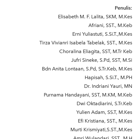
Penulis:
Elisabeth M. F. Lalita, SKM, M.Kes
Afriani, SST., M.Keb
Erni Yuliastuti, S.Si.T.,M.Kes
Tirza Vivianri Isabela Tabelak, SST., M.Kes
Choralina Eliagita, SST, M.Tr Keb
Jufri Sineke, S.Pd, SST, M.Si
Bdn Anita Lontaan, S.Pd, S.Tr.Keb, M.Kes
Hapisah, S.Si.T., M.PH
Dr. Indriani Yauri, MN
Purnama Handayani, SST, M.KM, M.Keb
Dwi Oktadiarini, S.Tr.Keb
Yulien Adam, SS.T, M.Kes
Efi Kristiana, SST., M.Kes
Murti Krismiyati,S.ST.,M.Kes
Amri Wulandari, SST., M.H