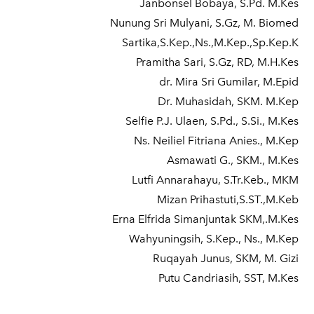
Janbonsel Bobaya, S.Pd. M.Kes
Nunung Sri Mulyani, S.Gz, M. Biomed
Sartika,S.Kep.,Ns.,M.Kep.,Sp.Kep.K
Pramitha Sari, S.Gz, RD, M.H.Kes
dr. Mira Sri Gumilar, M.Epid
Dr. Muhasidah, SKM. M.Kep
Selfie P.J. Ulaen, S.Pd., S.Si., M.Kes
Ns. Neiliel Fitriana Anies., M.Kep
Asmawati G., SKM., M.Kes
Lutfi Annarahayu, S.Tr.Keb., MKM
Mizan Prihastuti,S.ST.,M.Keb
Erna Elfrida Simanjuntak SKM,.M.Kes
Wahyuningsih, S.Kep., Ns., M.Kep
Ruqayah Junus, SKM, M. Gizi
Putu Candriasih, SST, M.Kes