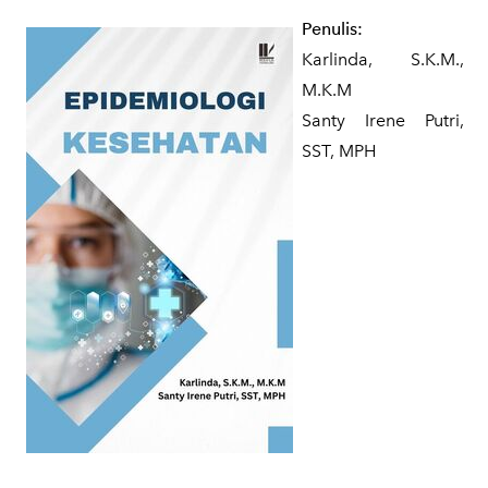
Penulis:
Karlinda, S.K.M.,
M.K.M
Santy Irene Putri,
SST, MPH