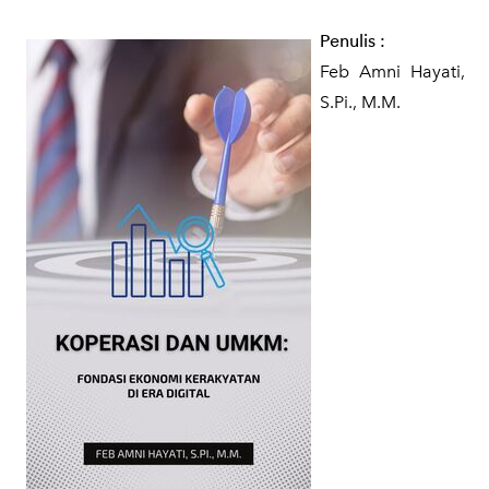
Penulis
:
Feb Amni Hayati,
S.Pi., M.M.