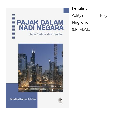
Penulis
:
Aditya Riky
Nugroho,
S.E.,M.Ak.