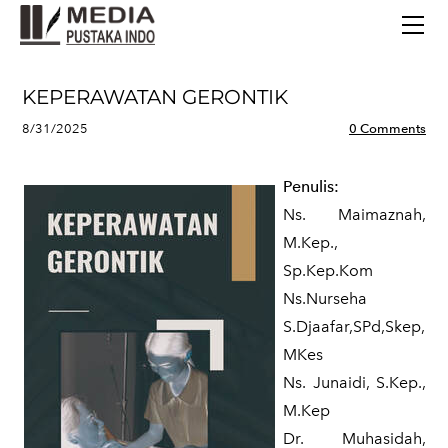
BERANDA
TERBITAN TERBARU
TENTANG KAMI
KEPERAWATAN GERONTIK
CONTACT
8/31/2025
0 Comments
Penulis:
Ns. Maimaznah,
M.Kep.,
Sp.Kep.Kom
Ns.Nurseha
S.Djaafar,SPd,Skep,
MKes
Ns. Junaidi, S.Kep.,
M.Kep
Dr. Muhasidah,