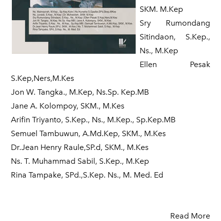
SKM. M.Kep
Sry Rumondang
Sitindaon, S.Kep.,
Ns., M.Kep
Ellen Pesak
S.Kep,Ners,M.Kes
Jon W. Tangka., M.Kep, Ns.Sp. Kep.MB
Jane A. Kolompoy, SKM., M.Kes
Arifin Triyanto, S.Kep., Ns., M.Kep., Sp.Kep.MB
Semuel Tambuwun, A.Md.Kep, SKM., M.Kes
Dr.Jean Henry Raule,SP.d, SKM., M.Kes
Ns. T. Muhammad Sabil, S.Kep., M.Kep
Rina Tampake, SPd.,S.Kep. Ns., M. Med. Ed
Read More