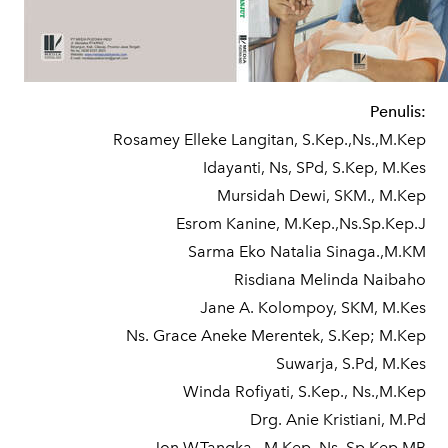
Penulis:
Rosamey Elleke Langitan, S.Kep.,Ns.,M.Kep
Idayanti, Ns, SPd, S.Kep, M.Kes
Mursidah Dewi, SKM., M.Kep
Esrom Kanine, M.Kep.,Ns.Sp.Kep.J
Sarma Eko Natalia Sinaga.,M.KM
Risdiana Melinda Naibaho
Jane A. Kolompoy, SKM, M.Kes
Ns. Grace Aneke Merentek, S.Kep; M.Kep
Suwarja, S.Pd, M.Kes
Winda Rofiyati, S.Kep., Ns.,M.Kep
Drg. Anie Kristiani, M.Pd
Jon W.Tangka., M.Kep, Ns.,Sp.Kep.MB