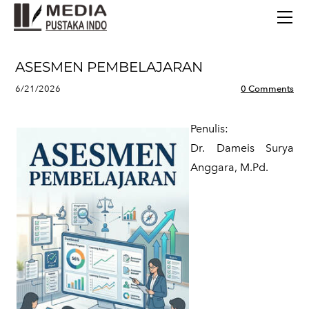
BERANDA
TERBITAN TERBARU
TENTANG KAMI
ASESMEN PEMBELAJARAN
CONTACT
6/21/2026
0 Comments
Penulis:
​Dr. Dameis Surya
Anggara, M.Pd.