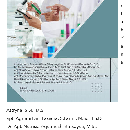
ri
f
a
h
Y
a
n
ti
Astryna, S.Si., M.Si
apt. Agriani Dini Pasiana, S.Farm., M.Sc., Ph.D
Dr. Apt. Nutrisia Aquariushinta Sayuti, M.Sc