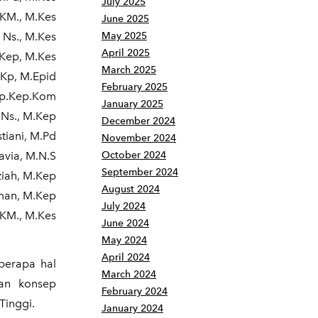
July 2025
SKM., M.Kes
June 2025
, Ns., M.Kes
May 2025
April 2025
.Kep, M.Kes
March 2025
Kp, M.Epid
February 2025
Sp.Kep.Kom
January 2025
.,Ns., M.Kep
December 2024
stiani, M.Pd
November 2024
avia, M.N.S
October 2024
September 2024
ziah, M.Kep
August 2024
man, M.Kep
July 2024
KM., M.Kes
June 2024
May 2024
April 2024
berapa hal
March 2024
gan konsep
February 2024
Tinggi.
January 2024