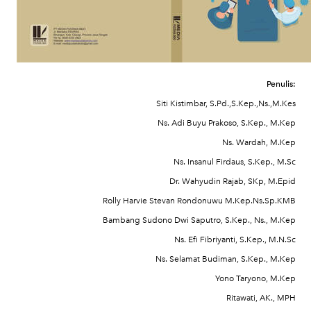
Penulis:
Siti Kistimbar, S.Pd.,S.Kep.,Ns.,M.Kes
Ns. Adi Buyu Prakoso, S.Kep., M.Kep
Ns. Wardah, M.Kep
Ns. Insanul Firdaus, S.Kep., M.Sc
Dr. Wahyudin Rajab, SKp, M.Epid
Rolly Harvie Stevan Rondonuwu M.Kep.Ns.Sp.KMB
Bambang Sudono Dwi Saputro, S.Kep., Ns., M.Kep
Ns. Efi Fibriyanti, S.Kep., M.N.Sc
Ns. Selamat Budiman, S.Kep., M.Kep
Yono Taryono, M.Kep
Ritawati, AK., MPH