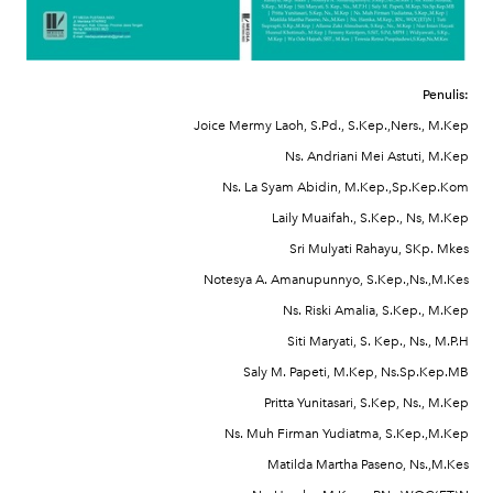
Penulis:
Joice Mermy Laoh, S.Pd., S.Kep.,Ners., M.Kep
Ns. Andriani Mei Astuti, M.Kep
Ns. La Syam Abidin, M.Kep.,Sp.Kep.Kom
Laily Muaifah., S.Kep., Ns, M.Kep
Sri Mulyati Rahayu, SKp. Mkes
Notesya A. Amanupunnyo, S.Kep.,Ns.,M.Kes
Ns. Riski Amalia, S.Kep., M.Kep
Siti Maryati, S. Kep., Ns., M.P.H
Saly M. Papeti, M.Kep, Ns.Sp.Kep.MB
Pritta Yunitasari, S.Kep, Ns., M.Kep
Ns. Muh Firman Yudiatma, S.Kep.,M.Kep
Matilda Martha Paseno, Ns.,M.Kes