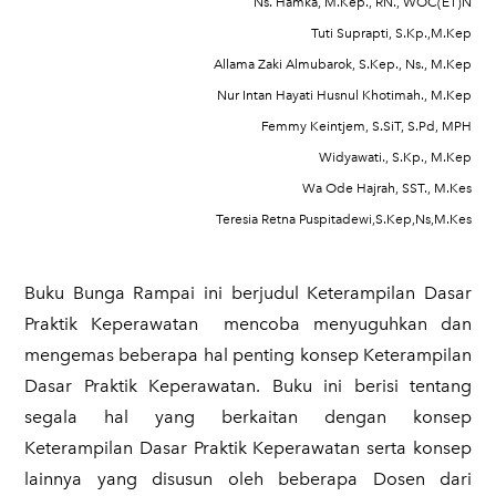
Ns. Hamka, M.Kep., RN., WOC(ET)N
Tuti Suprapti, S.Kp.,M.Kep
Allama Zaki Almubarok, S.Kep., Ns., M.Kep
Nur Intan Hayati Husnul Khotimah., M.Kep
Femmy Keintjem, S.SiT, S.Pd, MPH
Widyawati., S.Kp., M.Kep
Wa Ode Hajrah, SST., M.Kes
Teresia Retna Puspitadewi,S.Kep,Ns,M.Kes
Buku Bunga Rampai ini berjudul Keterampilan Dasar
Praktik Keperawatan mencoba menyuguhkan dan
mengemas beberapa hal penting konsep Keterampilan
Dasar Praktik Keperawatan. Buku ini berisi tentang
segala hal yang berkaitan dengan konsep
Keterampilan Dasar Praktik Keperawatan serta konsep
lainnya yang disusun oleh beberapa Dosen dari