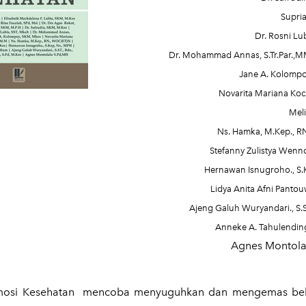
Supria
Dr. Rosni Lu
Dr. Mohammad Annas, S.Tr.Par.,
Jane A. Kolomp
Novarita Mariana Koch
Meli
Ns. Hamka, M.Kep., 
Stefanny Zulistya Wenn
Hernawan Isnugroho., S.
Lidya Anita Afni Pantou
Ajeng Galuh Wuryandari., S.S
Anneke A. Tahulending
Agnes Montola
romosi Kesehatan mencoba menyuguhkan dan mengemas be