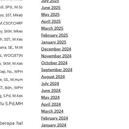
July 2025
di, SPd., M.Sc
June 2025
May 2025
bis, SST, Mkeb
April 2025
MM,CSCP,CHRP
March 2025
oy, SKM, Mkes
February 2025
, SST., M.Kes
January 2025
ana, SE., M.M
December 2024
RN., WOC(ET)N
November 2024
October 2024
o, SKM, M.Kes
September 2024
Kep, Ns., MPH
August 2024
w, SS., M.Hum
July 2024
T., Bdn., MPH
June 2024
, S.Pd, M.Kes
May 2024
lu S.Pd,MH
April 2024
March 2024
February 2024
berapa hal
January 2024