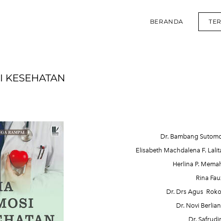
BERANDA
TE
I KESEHATAN
Dr. Bambang Sutomo, 
Elisabeth Machdalena F. Lali
Herlina P. Mema
Rina Fau
Dr. Drs Agus Rokot
Dr. Novi Berlia
Dr. Safrud