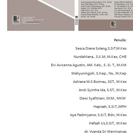
Penulis:
Sesca Diana Solang,S.SiT,M.Kes
Nurdahliana., S.K.M, M.Kes, CHE
Evi Avicenna Agustin, AM. Keb., S. Si. T., M.KM
Wahyuningsih, S.Kep., Ns., M.Kep
Adriana M.S Boimau, SST., M.Kes
Andi Syintha Ida, S.ST., M.Kes
Dewi Syafitriani, SKM., MKM
Hapisah, S.Si.T.,MPH
Isye Fadmiyanor, S.Si.T, Bdn, M.Kes
Hafsah Us,S.SiT., M.Kes
dr. Vyanda Sri Weningtyas