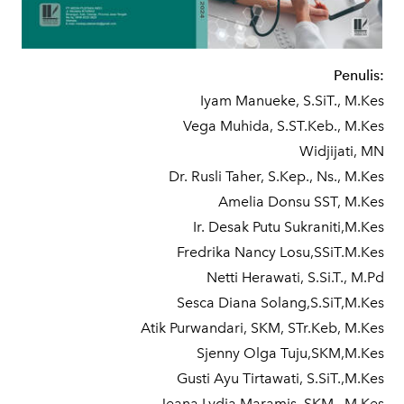
Penulis:
Iyam Manueke, S.SiT., M.Kes
Vega Muhida, S.ST.Keb., M.Kes
Widjijati, MN
Dr. Rusli Taher, S.Kep., Ns., M.Kes
Amelia Donsu SST, M.Kes
Ir. Desak Putu Sukraniti,M.Kes
Fredrika Nancy Losu,SSiT.M.Kes
Netti Herawati, S.Si.T., M.Pd
Sesca Diana Solang,S.SiT,M.Kes
Atik Purwandari, SKM, STr.Keb, M.Kes
Sjenny Olga Tuju,SKM,M.Kes
Gusti Ayu Tirtawati, S.SiT.,M.Kes
Jeana Lydia Maramis, SKM., M.Kes