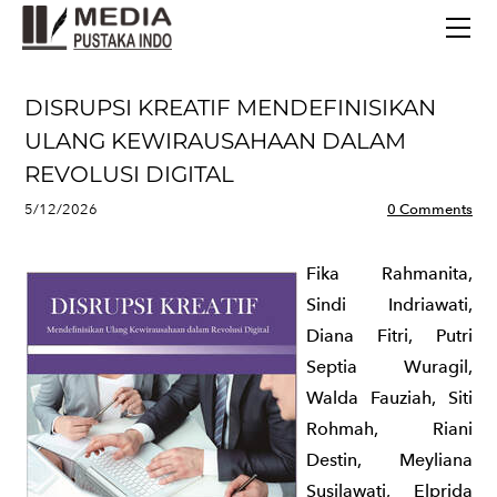
BERANDA
TERBITAN TERBARU
TENTANG KAMI
DISRUPSI KREATIF MENDEFINISIKAN
CONTACT
ULANG KEWIRAUSAHAAN DALAM
REVOLUSI DIGITAL
5/12/2026
0 Comments
Fika Rahmanita,
Sindi Indriawati,
Diana Fitri, Putri
Septia Wuragil,
Walda Fauziah, Siti
Rohmah, Riani
Destin, Meyliana
Susilawati, Elprida