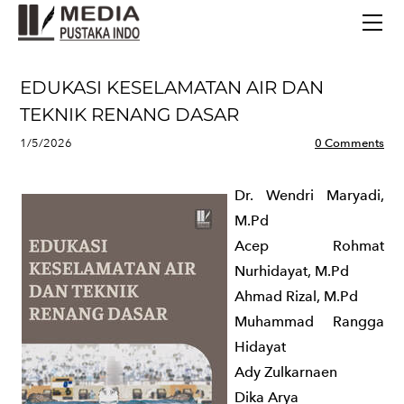
BERANDA
TERBITAN TERBARU
TENTANG KAMI
EDUKASI KESELAMATAN AIR DAN
CONTACT
TEKNIK RENANG DASAR
1/5/2026
0 Comments
Dr. Wendri Maryadi,
M.Pd
Acep Rohmat
Nurhidayat, M.Pd
Ahmad Rizal, M.Pd
Muhammad Rangga
Hidayat
Ady Zulkarnaen
Dika Arya