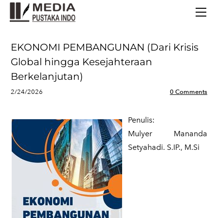
BERANDA
TERBITAN TERBARU
TENTANG KAMI
EKONOMI PEMBANGUNAN (Dari Krisis
CONTACT
Global hingga Kesejahteraan
Berkelanjutan)
2/24/2026
0 Comments
Penulis:
​Mulyer Mananda
Setyahadi. S.IP., M.Si