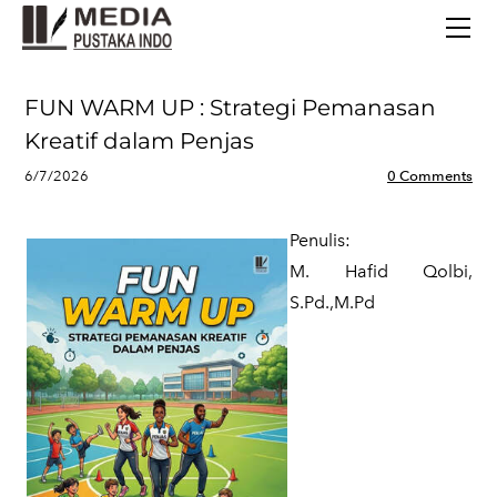
BERANDA
TERBITAN TERBARU
TENTANG KAMI
FUN WARM UP : Strategi Pemanasan
CONTACT
Kreatif dalam Penjas
6/7/2026
0 Comments
Penulis:
​M. Hafid Qolbi,
S.Pd.,M.Pd