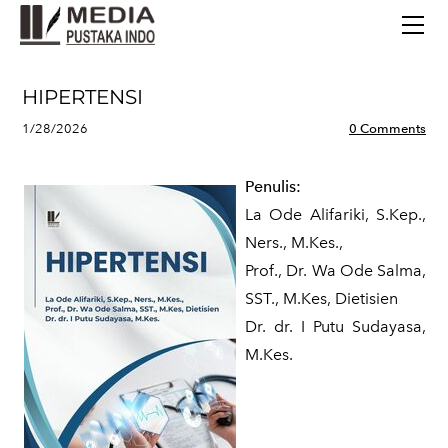
BERANDA
TERBITAN TERBARU
TENTANG KAMI
HIPERTENSI
CONTACT
1/28/2026
0 Comments
Penulis:
La Ode Alifariki, S.Kep.,
Ners., M.Kes.,
Prof., Dr. Wa Ode Salma,
SST., M.Kes, Dietisien
Dr. dr. I Putu Sudayasa,
M.Kes.