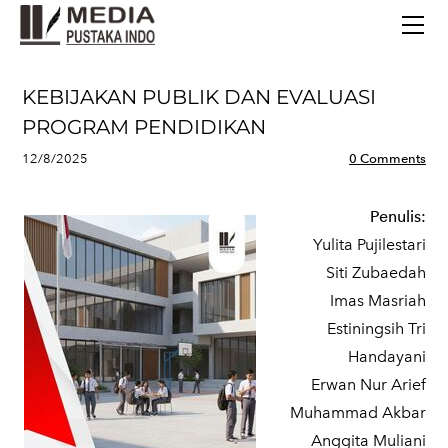
BERANDA
TERBITAN TERBARU
TENTANG KAMI
KEBIJAKAN PUBLIK DAN EVALUASI
CONTACT
PROGRAM PENDIDIKAN
12/8/2025
0 Comments
Penulis:
Yulita Pujilestari
Siti Zubaedah
Imas Masriah
Estiningsih Tri
Handayani
Erwan Nur Arief
Muhammad Akbar
Anggita Muliani