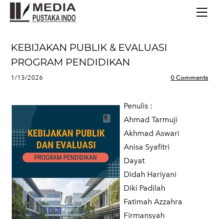
BERANDA
TERBITAN TERBARU
TENTANG KAMI
KEBIJAKAN PUBLIK & EVALUASI
CONTACT
PROGRAM PENDIDIKAN
1/13/2026
0 Comments
Penulis :
Ahmad Tarmuji
Akhmad Aswari
Anisa Syafitri
Dayat
Didah Hariyani
Diki Padilah
Fatimah Azzahra
Firmansyah