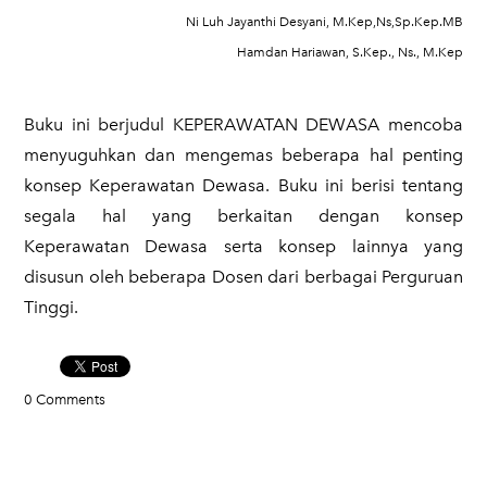
Ni Luh Jayanthi Desyani, M.Kep,Ns,Sp.Kep.MB
Hamdan Hariawan, S.Kep., Ns., M.Kep
​Buku ini berjudul KEPERAWATAN DEWASA mencoba
menyuguhkan dan mengemas beberapa hal penting
konsep Keperawatan Dewasa. Buku ini berisi tentang
segala hal yang berkaitan dengan konsep
Keperawatan Dewasa serta konsep lainnya yang
disusun oleh beberapa Dosen dari berbagai Perguruan
Tinggi.
0 Comments