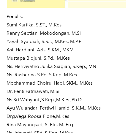
Penulis:
Sumi Kartika, S.ST., M.Kes
Renny Septiani Mokodongan, M.Si
Yayah Sya’diah, S.S.T., M.Kes, M.P.P
Asti Hardianti Azis, S.KM., MKM
Mustapa Bidjuni, S.Pd., M.Kes
Ns. Heriviyatno Julika Siagian, S.Kep., MN
Ns. Rusherina S.Pd, S.Kep, M.Kes
Mochammad Choirul Hadi, SKM., M.Kes
Dr. Fenti Fatmawati, M.Si
Ns.Sri Wahyuni.,S.Kep.,M.Kes.,Ph.D
Ayu Wulandari Pertiwi Hamid, S.K.M., M.Kes
Drg.Vega Roosa Fione,M.Kes
Rina Mayangsari, S. Ftr., M. Erg
Ns. Idayanti, SPd, S.Kep, M.Kes