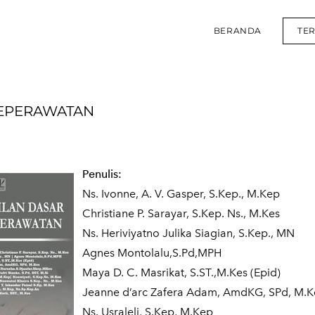
BERANDA
TE
KEPERAWATAN
Penulis:
Ns. Ivonne, A. V. Gasper, S.Kep., M.Kep
Christiane P. Sarayar, S.Kep. Ns., M.Kes
Ns. Heriviyatno Julika Siagian, S.Kep., MN
Agnes Montolalu,S.Pd,MPH
Maya D. C. Masrikat, S.ST.,M.Kes (Epid)
Jeanne d’arc Zafera Adam, AmdKG, SPd, M.K
Ns. Usraleli, S.Kep, M.Kep