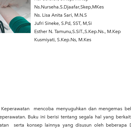
Ns.Nurseha.S.Djaafar,Skep,MKes
Ns. Lisa Anita Sari, M.N.S
Jufri Sineke, S.Pd, SST, M,Si
Esther N. Tamunu,S.SiT.,S.Kep.Ns., M.Kep
Kusmiyati, S.Kep.Ns, M.Kes
inis Keperawatan mencoba menyuguhkan dan mengemas be
eperawatan. Buku ini berisi tentang segala hal yang berka
watan serta konsep lainnya yang disusun oleh beberapa 