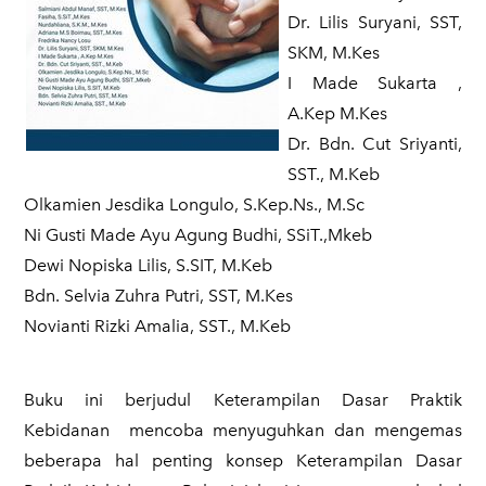
Dr. Lilis Suryani, SST,
SKM, M.Kes
I Made Sukarta ,
A.Kep M.Kes
Dr. Bdn. Cut Sriyanti,
SST., M.Keb
Olkamien Jesdika Longulo, S.Kep.Ns., M.Sc
Ni Gusti Made Ayu Agung Budhi, SSiT.,Mkeb
Dewi Nopiska Lilis, S.SIT, M.Keb
Bdn. Selvia Zuhra Putri, SST, M.Kes
Novianti Rizki Amalia, SST., M.Keb
​Buku ini berjudul Keterampilan Dasar Praktik
Kebidanan mencoba menyuguhkan dan mengemas
beberapa hal penting konsep Keterampilan Dasar