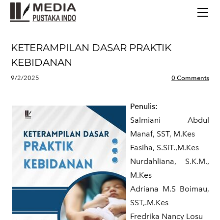
BERANDA
TERBITAN TERBARU
TENTANG KAMI
KETERAMPILAN DASAR PRAKTIK
CONTACT
KEBIDANAN
9/2/2025
0 Comments
Penulis:
Salmiani Abdul
Manaf, SST, M.Kes
Fasiha, S.SiT.,M.Kes
Nurdahliana, S.K.M.,
M.Kes
Adriana M.S Boimau,
SST,.M.Kes
Fredrika Nancy Losu