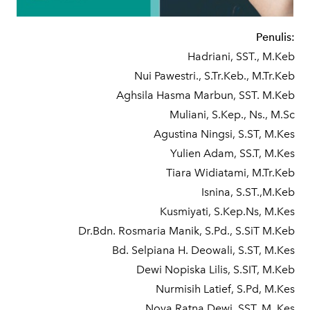
Penulis:
Hadriani, SST., M.Keb
Nui Pawestri., S.Tr.Keb., M.Tr.Keb
Aghsila Hasma Marbun, SST. M.Keb
Muliani, S.Kep., Ns., M.Sc
Agustina Ningsi, S.ST, M.Kes
Yulien Adam, SS.T, M.Kes
Tiara Widiatami, M.Tr.Keb
Isnina, S.ST.,M.Keb
Kusmiyati, S.Kep.Ns, M.Kes
Dr.Bdn. Rosmaria Manik, S.Pd., S.SiT M.Keb
Bd. Selpiana H. Deowali, S.ST, M.Kes
Dewi Nopiska Lilis, S.SIT, M.Keb
Nurmisih Latief, S.Pd, M.Kes
Nova Ratna Dewi. SST. M. Kes