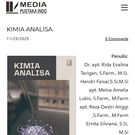
BERANDA
TERBITAN TERBARU
TENTANG KAMI
KIMIA ANALISA
CONTACT
11/25/2025
0 Comments
Penulis:
Dr. apt. Rida Evalina
Tarigan, S.Farm., M.Si.
Hendri Faisal,S.Si,M.Si
apt. Meiva Amelia
Lubis, S.Farm., M.Farm
apt. Reza Destri Anggi
,S.Farm., M.Farm
Ernita Silviana, S.Si,
M.Si