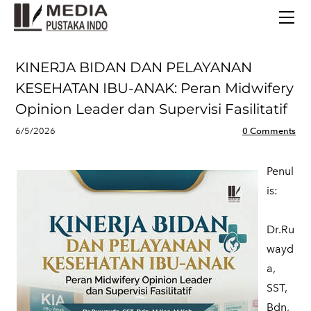
BERANDA
TERBITAN TERBARU
TENTANG KAMI
KINERJA BIDAN DAN PELAYANAN
CONTACT
KESEHATAN IBU-ANAK: Peran Midwifery
Opinion Leader dan Supervisi Fasilitatif
6/5/2026
0 Comments
Penul
is:
Dr.Ru
wayd
a,
SST,
Bdn,