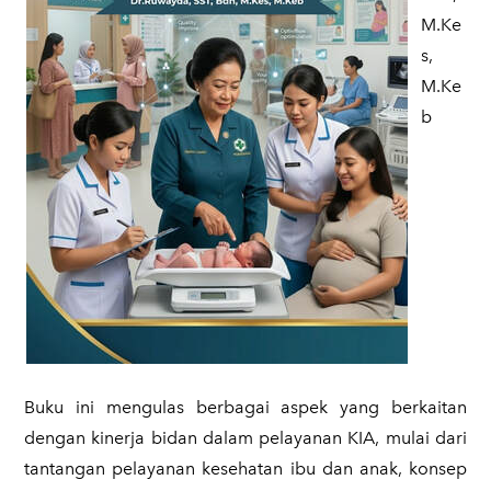
M.Ke
s,
M.Ke
b
Buku ini mengulas berbagai aspek yang berkaitan
dengan kinerja bidan dalam pelayanan KIA, mulai dari
tantangan pelayanan kesehatan ibu dan anak, konsep