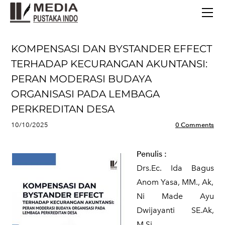
BERANDA
TERBITAN TERBARU
TENTANG KAMI
KOMPENSASI DAN BYSTANDER EFFECT
CONTACT
TERHADAP KECURANGAN AKUNTANSI:
PERAN MODERASI BUDAYA
ORGANISASI PADA LEMBAGA
PERKREDITAN DESA
10/10/2025
0 Comments
Penulis
:
Drs.Ec. Ida Bagus
Anom Yasa, MM., Ak,
Ni Made Ayu
Dwijayanti SE.Ak,
M.Si,