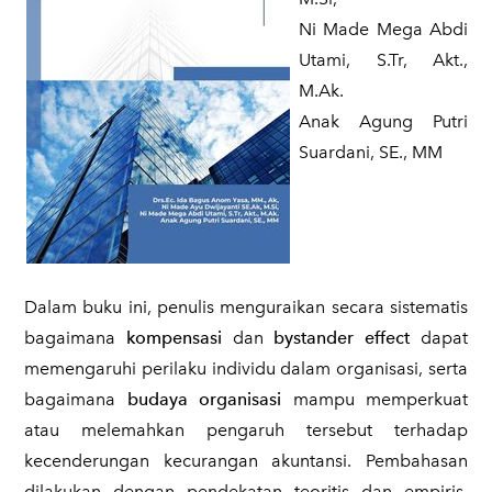
Ni Made Mega Abdi
Utami, S.Tr, Akt.,
M.Ak.
Anak Agung Putri
Suardani, SE., MM
​Dalam buku ini, penulis menguraikan secara sistematis
bagaimana
kompensasi
dan
bystander effect
dapat
memengaruhi perilaku individu dalam organisasi, serta
bagaimana
budaya organisasi
mampu memperkuat
atau melemahkan pengaruh tersebut terhadap
kecenderungan kecurangan akuntansi. Pembahasan
dilakukan dengan pendekatan teoritis dan empiris,