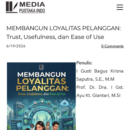
BERANDA
TERBITAN TERBARU
TENTANG KAMI
MEMBANGUN LOYALITAS PELANGGAN:
CONTACT
Trust, Usefulness, dan Ease of Use
6/19/2026
0 Comments
Penulis:
I Gusti Bagus Krisna
Saputra, S.E., M.M
Prof. Dr. Dra. I Gst.
Ayu Kt. Giantari, M.Si