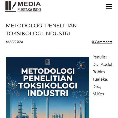
BERANDA
TERBITAN TERBARU
TENTANG KAMI
METODOLOGI PENELITIAN
CONTACT
TOKSIKOLOGI INDUSTRI
6/22/2026
0 Comments
Penulis:
​Dr. Abdul
Rohim
Tualeka,
Drs.,
M.Kes.