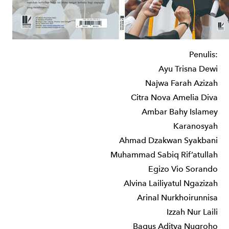
Penulis:
Ayu Trisna Dewi
Najwa Farah Azizah
Citra Nova Amelia Diva
Ambar Bahy Islamey
Karanosyah
Ahmad Dzakwan Syakbani
Muhammad Sabiq Rif’atullah
Egizo Vio Sorando
Alvina Lailiyatul Ngazizah
Arinal Nurkhoirunnisa
Izzah Nur Laili
Bagus Aditya Nugroho