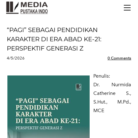
BERANDA
TERBITAN TERBARU
TENTANG KAMI
“PAGI” SEBAGAI PENDIDIKAN
CONTACT
KARAKTER DI ERA ABAD KE-21:
PERSPEKTIF GENERASI Z
4/5/2026
0 Comments
Penulis:
​Dr. Nurmida
Catherine S.,
S.Hut., M.Pd.,
MCE