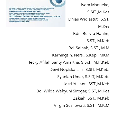
Iyam Manueke,
S,SiT.,M.Kes
Dhias Widiastuti, S.ST,
M.Kes
Bdn. Busyra Hanim,
S.ST., M.Keb
Bd. Sainah, S.ST., M.M
Karningsih, Ners., S.Kep., MKM
Tecky Afifah Santy Amartha, S.Si.T., M.Tr.Keb
Dewi Nopiska Lilis, S.SIT, M.Keb.
Syaniah Umar, S.Si.T, M.Keb.
Hasri Yulianti.,SST.,M.Keb
Bd. Wilda Wahyuni Siregar, S.ST, M.Kes
Zakiah, SST., M.Keb
Virgin Susilowati, S.ST., M.K.M