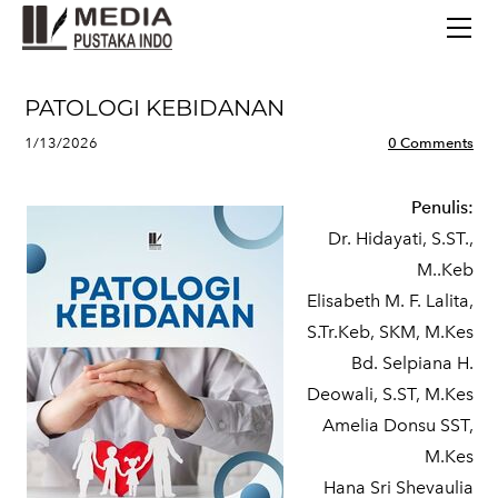
BERANDA
TERBITAN TERBARU
TENTANG KAMI
PATOLOGI KEBIDANAN
CONTACT
1/13/2026
0 Comments
Penulis:
Dr. Hidayati, S.ST.,
M..Keb
Elisabeth M. F. Lalita,
S.Tr.Keb, SKM, M.Kes
Bd. Selpiana H.
Deowali, S.ST, M.Kes
Amelia Donsu SST,
M.Kes
Hana Sri Shevaulia