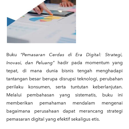
Buku
“Pemasaran Cerdas di Era Digital: Strategi,
Inovasi, dan Peluang”
hadir pada momentum yang
tepat, di mana dunia bisnis tengah menghadapi
tantangan besar berupa disrupsi teknologi, perubahan
perilaku konsumen, serta tuntutan keberlanjutan.
Melalui pembahasan yang sistematis, buku ini
memberikan pemahaman mendalam mengenai
bagaimana perusahaan dapat merancang strategi
pemasaran digital yang efektif sekaligus etis.