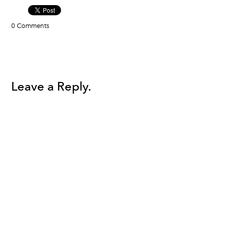
0 Comments
Leave a Reply.