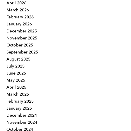
April 2026
March 2026
February 2026
January 2026
December 2025
November 2025
October 2025
September 2025
August 2025
July 2025
June 2025
May 2025
April 2025
March 2025
February 2025
January 2025
December 2024
November 2024
October 2024