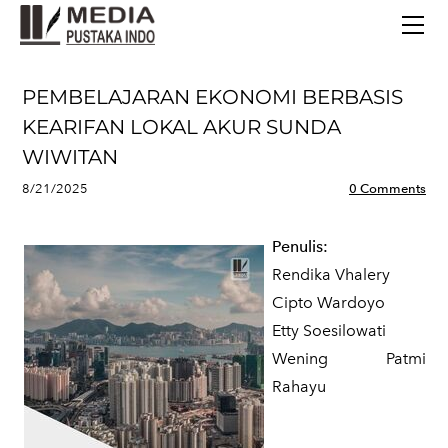
BERANDA
TERBITAN TERBARU
TENTANG KAMI
PEMBELAJARAN EKONOMI BERBASIS
CONTACT
KEARIFAN LOKAL AKUR SUNDA
WIWITAN
8/21/2025
0 Comments
Penulis:
Rendika Vhalery
Cipto Wardoyo
Etty Soesilowati
Wening Patmi
Rahayu