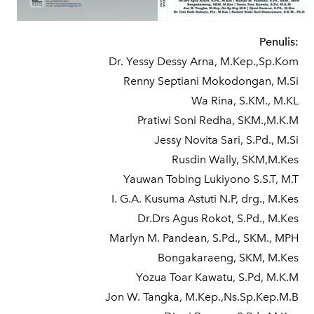
Penulis:
Dr. Yessy Dessy Arna, M.Kep.,Sp.Kom
Renny Septiani Mokodongan, M.Si
Wa Rina, S.KM., M.KL
Pratiwi Soni Redha, SKM.,M.K.M
Jessy Novita Sari, S.Pd., M.Si
Rusdin Wally, SKM,M.Kes
Yauwan Tobing Lukiyono S.S.T, M.T
I. G.A. Kusuma Astuti N.P, drg., M.Kes
Dr.Drs Agus Rokot, S.Pd., M.Kes
Marlyn M. Pandean, S.Pd., SKM., MPH
Bongakaraeng, SKM, M.Kes
Yozua Toar Kawatu, S.Pd, M.K.M
Jon W. Tangka, M.Kep.,Ns.Sp.Kep.M.B