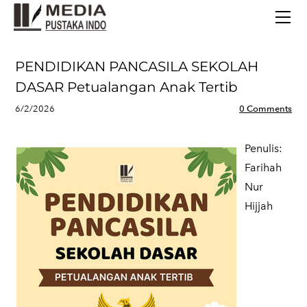
BERANDA
TERBITAN TERBARU
TENTANG KAMI
PENDIDIKAN PANCASILA SEKOLAH
CONTACT
DASAR Petualangan Anak Tertib
6/2/2026
0 Comments
Penulis:
​Farihah
Nur
Hijjah