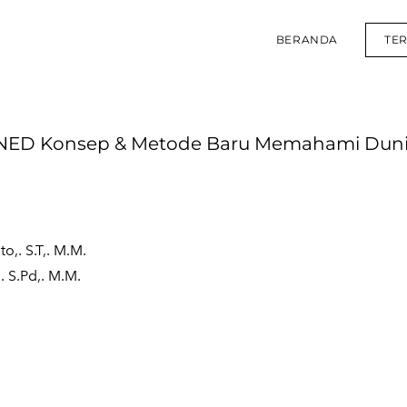
BERANDA
TE
ED Konsep & Metode Baru Memahami Dunia
o,. S.T,. M.M.
. S.Pd,. M.M.