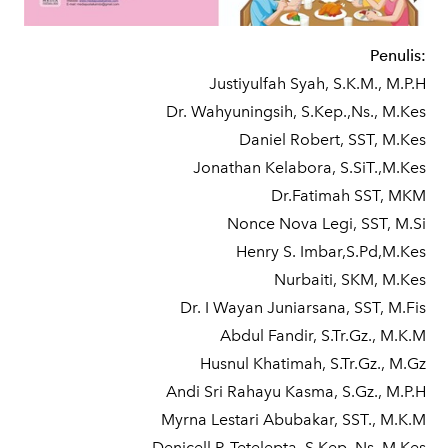
Penulis:
Justiyulfah Syah, S.K.M., M.P.H
Dr. Wahyuningsih, S.Kep.,Ns., M.Kes
Daniel Robert, SST, M.Kes
Jonathan Kelabora, S.SiT.,M.Kes
Dr.Fatimah SST, MKM
Nonce Nova Legi, SST, M.Si
Henry S. Imbar,S.Pd,M.Kes
Nurbaiti, SKM, M.Kes
Dr. I Wayan Juniarsana, SST, M.Fis
Abdul Fandir, S.Tr.Gz., M.K.M
Husnul Khatimah, S.Tr.Gz., M.Gz
Andi Sri Rahayu Kasma, S.Gz., M.P.H
Myrna Lestari Abubakar, SST., M.K.M
Denicell P. Tetelepta, S.Kep.,Ns.,M.Kes