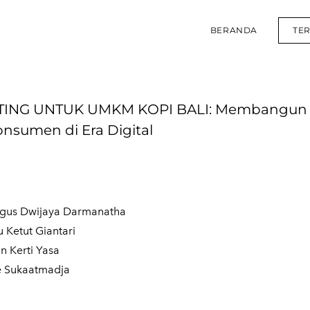
BERANDA
TE
TING UNTUK UMKM KOPI BALI: Membangun
nsumen di Era Digital
agus Dwijaya Darmanatha
u Ketut Giantari
 Kerti Yasa
e Sukaatmadja