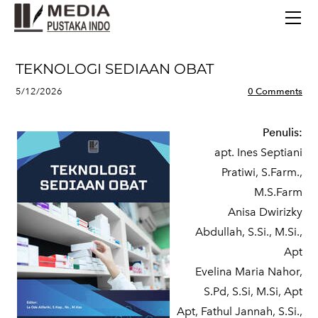
BERANDA
TERBITAN TERBARU
TENTANG KAMI
TEKNOLOGI SEDIAAN OBAT
CONTACT
5/12/2026
0 Comments
Penulis:
apt. Ines Septiani
Pratiwi, S.Farm.,
M.S.Farm
Anisa Dwirizky
Abdullah, S.Si., M.Si.,
Apt
Evelina Maria Nahor,
S.Pd, S.Si, M.Si, Apt
Apt, Fathul Jannah, S.Si.,