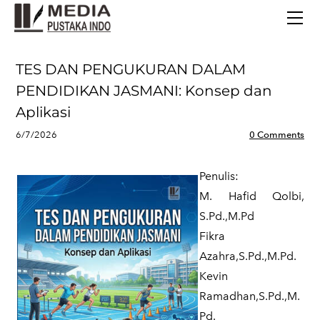
BERANDA
TERBITAN TERBARU
TENTANG KAMI
TES DAN PENGUKURAN DALAM
CONTACT
PENDIDIKAN JASMANI: Konsep dan
Aplikasi
6/7/2026
0 Comments
Penulis:
M. Hafid Qolbi,
S.Pd.,M.Pd
Fikra
Azahra,S.Pd.,M.Pd.
​Kevin
Ramadhan,S.Pd.,M.
Pd.